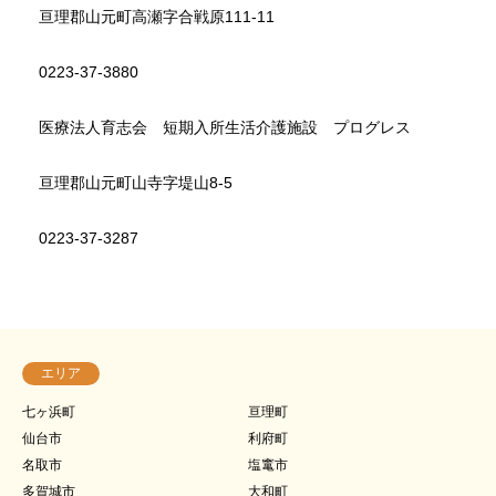
亘理郡山元町高瀬字合戦原111-11
0223-37-3880
医療法人育志会 短期入所生活介護施設 プログレス
亘理郡山元町山寺字堤山8-5
0223-37-3287
エリア
七ヶ浜町
亘理町
仙台市
利府町
名取市
塩竃市
多賀城市
大和町