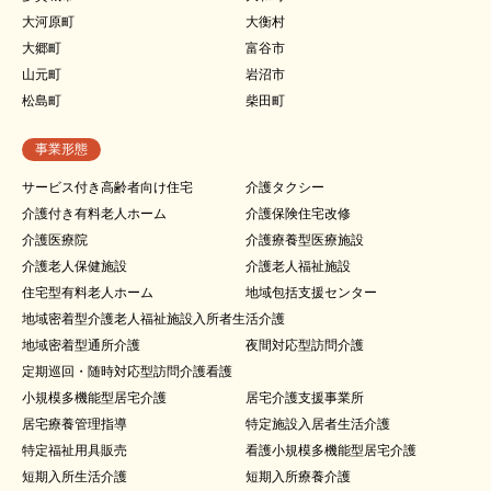
大河原町
大衡村
大郷町
富谷市
山元町
岩沼市
松島町
柴田町
事業形態
サービス付き高齢者向け住宅
介護タクシー
介護付き有料老人ホーム
介護保険住宅改修
介護医療院
介護療養型医療施設
介護老人保健施設
介護老人福祉施設
住宅型有料老人ホーム
地域包括支援センター
地域密着型介護老人福祉施設入所者生活介護
地域密着型通所介護
夜間対応型訪問介護
定期巡回・随時対応型訪問介護看護
小規模多機能型居宅介護
居宅介護支援事業所
居宅療養管理指導
特定施設入居者生活介護
特定福祉用具販売
看護小規模多機能型居宅介護
短期入所生活介護
短期入所療養介護