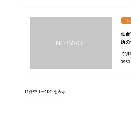
仙
仙台
所の
特別養
0960
11件中 1〜10件を表示