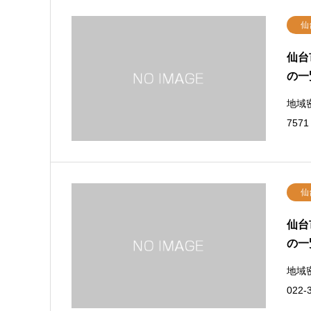
仙
仙台
の一
地域密
75
仙
仙台
の一
地域
022