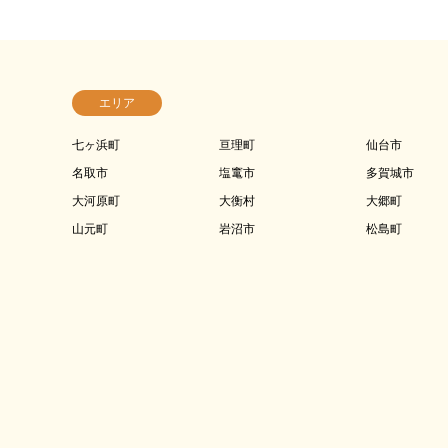
エリア
七ヶ浜町
亘理町
仙台市
名取市
塩竃市
多賀城市
大河原町
大衡村
大郷町
山元町
岩沼市
松島町