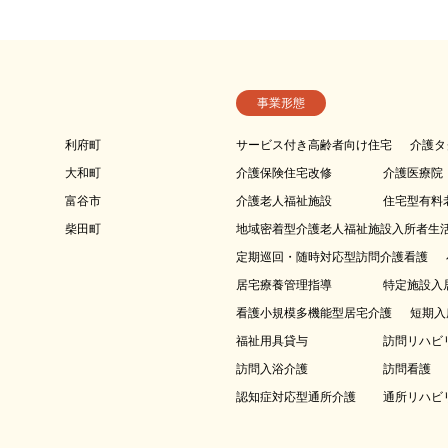
事業形態
利府町
サービス付き高齢者向け住宅
介護タ
大和町
介護保険住宅改修
介護医療院
富谷市
介護老人福祉施設
住宅型有料
柴田町
地域密着型介護老人福祉施設入所者生
定期巡回・随時対応型訪問介護看護
居宅療養管理指導
特定施設入
看護小規模多機能型居宅介護
短期入
福祉用具貸与
訪問リハビ
訪問入浴介護
訪問看護
認知症対応型通所介護
通所リハビ