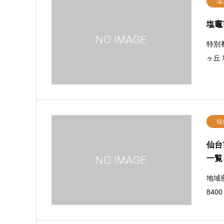
塩
塩竈
特別養
ヶ丘 
仙
仙台
一覧
地域密
84