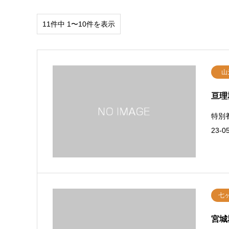
11件中 1〜10件を表示
山
亘理
特別
23-0
七
宮城