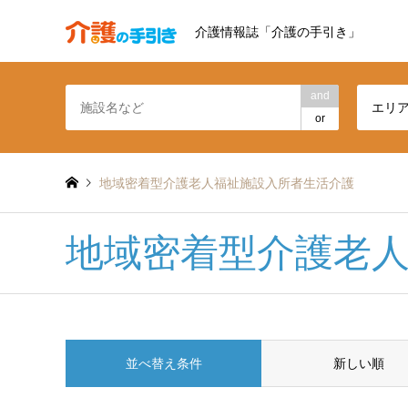
介護情報誌「介護の手引き」
and
エリ
or
地域密着型介護老人福祉施設入所者生活介護
地域密着型介護老
並べ替え条件
新しい順