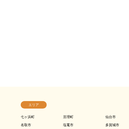
エリア
七ヶ浜町
亘理町
仙台市
名取市
塩竃市
多賀城市