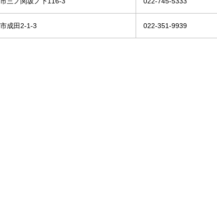
市三ノ関坂ノ下116-3
022-745-5333
市成田2-1-3
022-351-9939