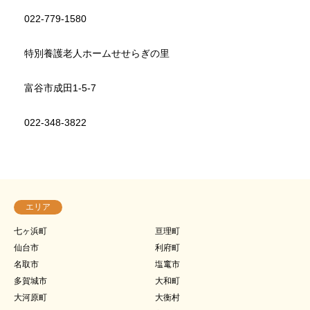
022-779-1580
特別養護老人ホームせせらぎの里
富谷市成田1-5-7
022-348-3822
エリア
七ヶ浜町
亘理町
仙台市
利府町
名取市
塩竃市
多賀城市
大和町
大河原町
大衡村