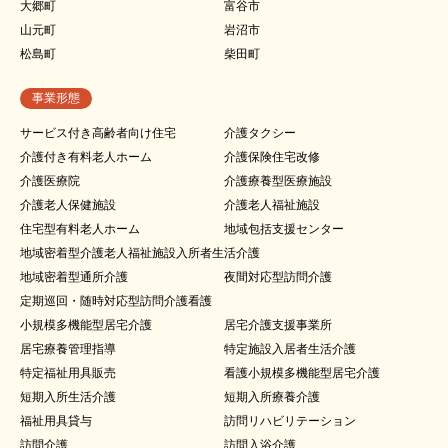
大郷町
富谷市
山元町
岩沼市
松島町
柴田町
事業形態
サービス付き高齢者向け住宅
介護タクシー
介護付き有料老人ホーム
介護保険住宅改修
介護医療院
介護療養型医療施設
介護老人保健施設
介護老人福祉施設
住宅型有料老人ホーム
地域包括支援センター
地域密着型介護老人福祉施設入所者生活介護
地域密着型通所介護
夜間対応型訪問介護
定期巡回・随時対応型訪問介護看護
小規模多機能型居宅介護
居宅介護支援事業所
居宅療養管理指導
特定施設入居者生活介護
特定福祉用具販売
看護小規模多機能型居宅介護
短期入所生活介護
短期入所療養介護
福祉用具貸与
訪問リハビリテーション
訪問介護
訪問入浴介護