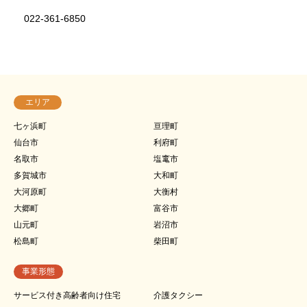
022-361-6850
エリア
七ヶ浜町
亘理町
仙台市
利府町
名取市
塩竃市
多賀城市
大和町
大河原町
大衡村
大郷町
富谷市
山元町
岩沼市
松島町
柴田町
事業形態
サービス付き高齢者向け住宅
介護タクシー