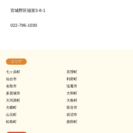
宮城野区福室3-8-1
022-786-1030
エリア
七ヶ浜町
亘理町
仙台市
利府町
名取市
塩竃市
多賀城市
大和町
大河原町
大衡村
大郷町
富谷市
山元町
岩沼市
松島町
柴田町