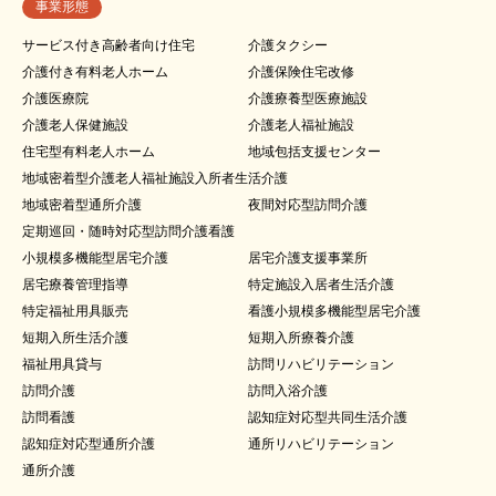
事業形態
サービス付き高齢者向け住宅
介護タクシー
介護付き有料老人ホーム
介護保険住宅改修
介護医療院
介護療養型医療施設
介護老人保健施設
介護老人福祉施設
住宅型有料老人ホーム
地域包括支援センター
地域密着型介護老人福祉施設入所者生活介護
地域密着型通所介護
夜間対応型訪問介護
定期巡回・随時対応型訪問介護看護
小規模多機能型居宅介護
居宅介護支援事業所
居宅療養管理指導
特定施設入居者生活介護
特定福祉用具販売
看護小規模多機能型居宅介護
短期入所生活介護
短期入所療養介護
福祉用具貸与
訪問リハビリテーション
訪問介護
訪問入浴介護
訪問看護
認知症対応型共同生活介護
認知症対応型通所介護
通所リハビリテーション
通所介護