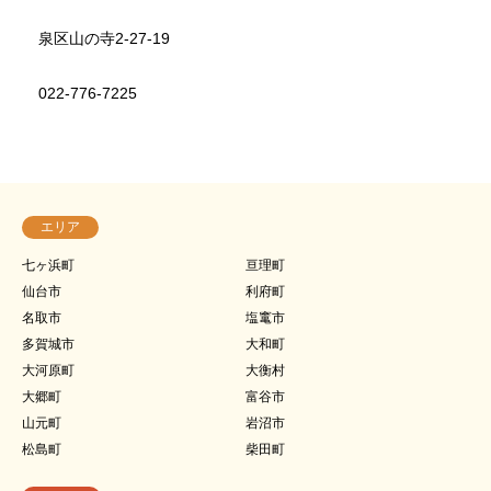
泉区山の寺2-27-19
022-776-7225
エリア
七ヶ浜町
亘理町
仙台市
利府町
名取市
塩竃市
多賀城市
大和町
大河原町
大衡村
大郷町
富谷市
山元町
岩沼市
松島町
柴田町