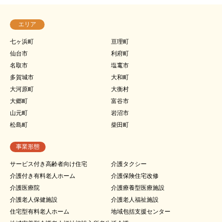
エリア
七ヶ浜町
亘理町
仙台市
利府町
名取市
塩竃市
多賀城市
大和町
大河原町
大衡村
大郷町
富谷市
山元町
岩沼市
松島町
柴田町
事業形態
サービス付き高齢者向け住宅
介護タクシー
介護付き有料老人ホーム
介護保険住宅改修
介護医療院
介護療養型医療施設
介護老人保健施設
介護老人福祉施設
住宅型有料老人ホーム
地域包括支援センター