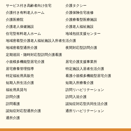
サービス付き高齢者向け住宅
介護タクシー
介護付き有料老人ホーム
介護保険住宅改修
介護医療院
介護療養型医療施設
介護老人保健施設
介護老人福祉施設
住宅型有料老人ホーム
地域包括支援センター
地域密着型介護老人福祉施設入所者生活介護
地域密着型通所介護
夜間対応型訪問介護
定期巡回・随時対応型訪問介護看護
小規模多機能型居宅介護
居宅介護支援事業所
居宅療養管理指導
特定施設入居者生活介護
特定福祉用具販売
看護小規模多機能型居宅介護
短期入所生活介護
短期入所療養介護
福祉用具貸与
訪問リハビリテーション
訪問介護
訪問入浴介護
訪問看護
認知症対応型共同生活介護
認知症対応型通所介護
通所リハビリテーション
通所介護