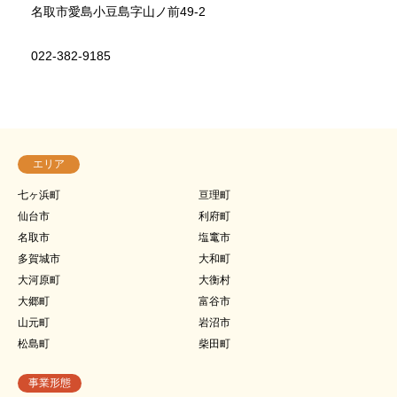
名取市愛島小豆島字山ノ前49-2
022-382-9185
エリア
七ヶ浜町
亘理町
仙台市
利府町
名取市
塩竃市
多賀城市
大和町
大河原町
大衡村
大郷町
富谷市
山元町
岩沼市
松島町
柴田町
事業形態