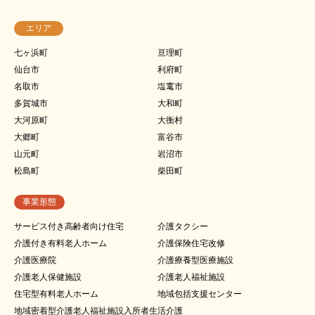
エリア
七ヶ浜町
亘理町
仙台市
利府町
名取市
塩竃市
多賀城市
大和町
大河原町
大衡村
大郷町
富谷市
山元町
岩沼市
松島町
柴田町
事業形態
サービス付き高齢者向け住宅
介護タクシー
介護付き有料老人ホーム
介護保険住宅改修
介護医療院
介護療養型医療施設
介護老人保健施設
介護老人福祉施設
住宅型有料老人ホーム
地域包括支援センター
地域密着型介護老人福祉施設入所者生活介護